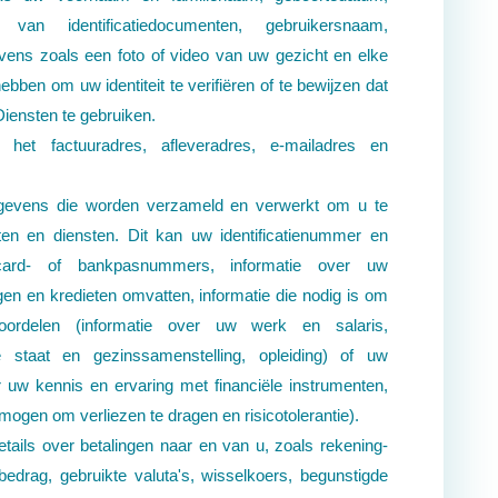
n van identificatiedocumenten, gebruikersnaam,
ens zoals een foto of video van uw gezicht en elke
ebben om uw identiteit te verifiëren of te bewijzen dat
iensten te gebruiken.
 het factuuradres, afleveradres, e-mailadres en
egevens die worden verzameld en verwerkt om u te
ten en diensten. Dit kan uw identificatienummer en
tcard- of bankpasnummers, informatie over uw
gen en kredieten omvatten, informatie die nodig is om
oordelen (informatie over uw werk en salaris,
jke staat en gezinssamenstelling, opleiding) of uw
er uw kennis en ervaring met financiële instrumenten,
ermogen om verliezen te dragen en
risicotolerantie).
etails over betalingen naar en van u, zoals rekening-
bedrag, gebruikte valuta's, wisselkoers, begunstigde