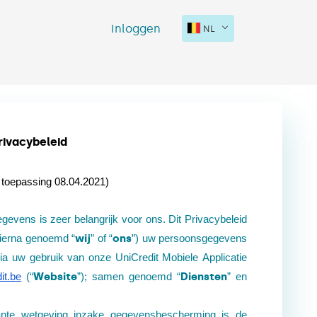
Inloggen
NL
rivacybeleid
n toepassing
08.04.2021)
vens is zeer belangrijk voor ons. Dit Privacybeleid
wij
ons
hierna genoemd “
” of “
”) uw persoonsgegevens
a uw gebruik van onze UniCredit Mobiele Applicatie
Website
Diensten
it.be
(“
”); samen genoemd “
” en
ante wetgeving inzake gegevensbescherming is de