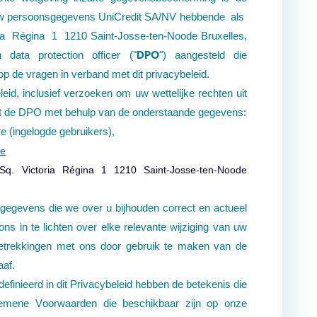
 uw persoonsgegevens UniCredit SA/NV hebbende als
ia Régina 1 1210 Saint-Josse-ten-Noode Bruxelles,
DPO
ata protection officer ("
") aangesteld die
 op de vragen in verband met dit privacybeleid.
leid, inclusief verzoeken om uw wettelijke rechten uit
et de DPO met behulp van de onderstaande gegevens:
e (ingelogde
gebruikers),
be
Sq. Victoria Régina 1 1210 Saint-Josse-ten-Noode
e gegevens die we over u bijhouden correct en actueel
ns in te lichten over elke relevante wijziging van uw
betrekkingen met ons door gebruik te maken van de
aaf.
efinieerd in dit Privacybeleid hebben de betekenis die
emene Voorwaarden die beschikbaar zijn op onze