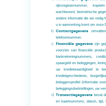
rijksregisternummer, kopieë
wachtwoord, biometrische gegev
andere informatie die we nodig h
u in aanmerking komt om onze D
Contactgegevens
omvatten
telefoonnummer.
Financiële gegevens
zijn g
voorzien van financiële produc
bankrekeningnummers, credi
spaargeld en beleggingen, lenin
uw kredietwaardigheid te be
kredietgeschiedenis, burgerli
beleggersprofiel (informatie ov
beleggingsdoelstellingen, uw v
Transactiegegevens
bevat d
en kaartnummers, datum, tijd, 