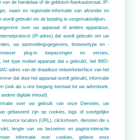
e van de handelaar of de geldstort-/bankautomaat, IP-
er, naam en registratie-informatie van afzender en
e wordt gebruikt om de betaling te vergemakkelijken.
 gegevens over uw apparaat of andere apparatuur,
internetprotocol (IP-adres) dat wordt gebruikt om uw
binden, uw aanmeldingsgegevens, browsertype en -
g, browser plug-in toepassingen en versies,
, het type mobiel apparaat dat u gebruikt, het IMEI-
AC-adres van de draadloze netwerkinterface van het
mmer dat door het apparaat wordt gebruikt, informatie
en (ook als u ons toegang toestaat tot uw adresboek,
f andere digitale inhoud).
formatie over uw gebruik van onze Diensten, uw
an gebaseerd zijn op cookies, logs of soortgelijke
 resource locators (URL), clickstream, diensten die u
uikt, lengte van uw bezoeken en pagina-interactie
meer informatie over cookies, gelieve onze