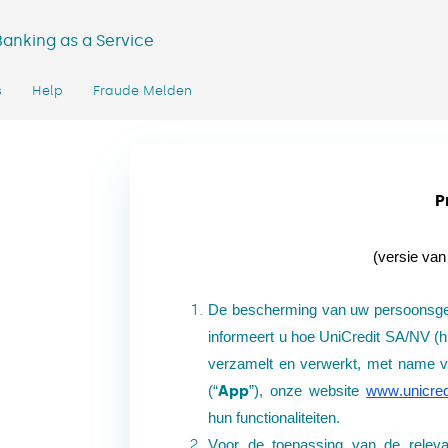
Banking as a Service
s
Help
Fraude Melden
P
(versie va
De bescherming van uw persoonsgege
informeert u hoe UniCredit SA/NV (
verzamelt en verwerkt, met name vi
App
(“
”), onze website
www.unicred
hun functionaliteiten.
Voor de toepassing van de relev