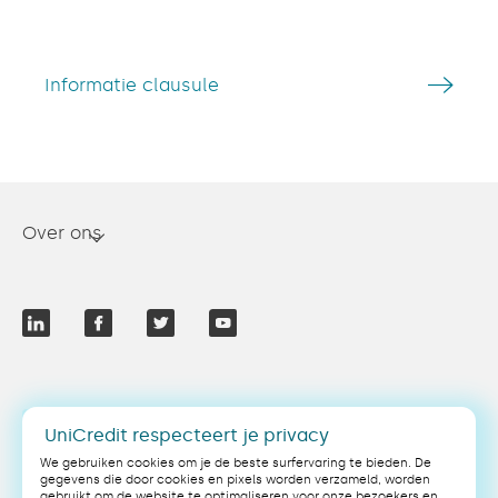
Informatie clausule
Over ons
NL
UniCredit respecteert je privacy
We gebruiken cookies om je de beste surfervaring te bieden. De
gegevens die door cookies en pixels worden verzameld, worden
gebruikt om de website te optimaliseren voor onze bezoekers en