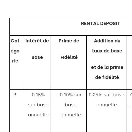
RENTAL DEPOSIT
Cat
Intérêt de
Prime de
Addition du
égo
taux de base
Base
Fidélité
rie
et de la prime
de fidélité
B
0.15%
0.10% sur
0.25% sur base
sur base
base
annuelle
c
annuelle
annuelle