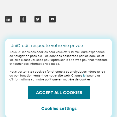
FR
UniCredit respecte votre vie privée
Nous utilisons des cookies pour vous offrir la meilleure expérience
de navigation possible. Les données collectées par les cookies et
les pixels sont utilisées pour optimiser le site web pour nos visiteurs
et fournir des informations ciblées.
Juridique
Vie privée
Nous traitons les cookies fonctionnels et analytiques nécessaires
Politique de cookies
Conditions générales
au bon fonctionnement de notre site web. Cliquez
ici
pour plus
d'informations sur notre politique en matière de cookies.
Sécurité
PSD2
ACCEPT ALL COOKIES
Ce site web utilise le reCAPTCHA invisible de Google.
UniCredit NV/SA, établissement de crédit de droit Belge, dont le siège social est
situé à Sq. Victoria Régina 1, 1210 Saint-Josse-ten-Noode, Belgique, immatriculée à
la Banque Carrefour des Entreprises sous le numéro 0403.199.306, TVA:
Cookies settings
BE0403.199.306
Copyright 2025 UniCredit NV/SA